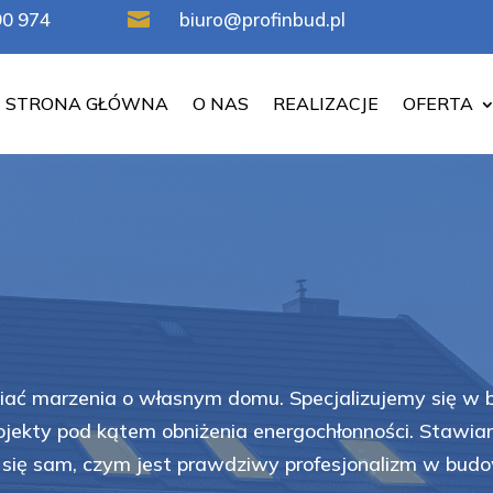
90 974

biuro@profinbud.pl
STRONA GŁÓWNA
O NAS
REALIZACJE
OFERTA
ać marzenia o własnym domu. Specjalizujemy się w 
jekty pod kątem obniżenia energochłonności. 
Stawiam
 się sam, czym jest prawdziwy profesjonalizm w budo