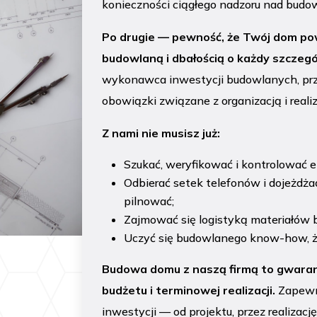
konieczności ciągłego nadzoru nad budo
Po drugie — pewność, że Twój dom po
budowlaną i dbałością o każdy szczegó
wykonawca inwestycji budowlanych, prz
obowiązki związane z organizacją i reali
Z nami nie musisz już:
Szukać, weryfikować i kontrolować 
Odbierać setek telefonów i dojeżdż
pilnować;
Zajmować się logistyką materiałów b
Uczyć się budowlanego know-how,
Budowa domu z naszą firmą to gwaran
budżetu i terminowej realizacji.
Zapewn
inwestycji — od projektu, przez realizac