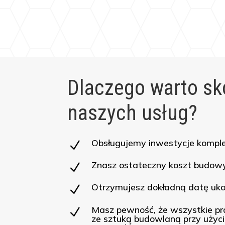
Dlaczego warto sk
naszych usług?
Obsługujemy inwestycje kompl
N
Znasz ostateczny koszt budowy
N
Otrzymujesz dokładną datę uko
N
Masz pewność, że wszystkie p
N
ze sztuką budowlaną przy użyc