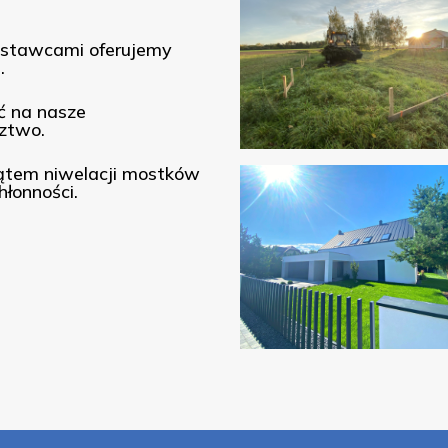
ostawcami oferujemy
.
ć na nasze
ztwo.
ątem niwelacji mostków
hłonności.