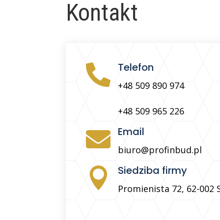
Kontakt
Telefon

+48 509 890 974
+48 509 965 226
Email

biuro@profinbud.pl
Siedziba firmy

Promienista 72, 62-002 