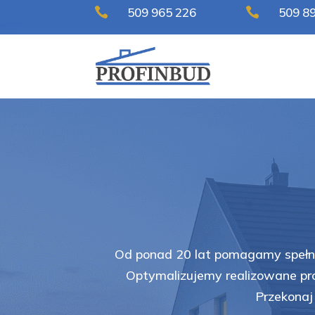

509 965 226

509 8
Od ponad 20 lat pomagamy spełni
Optymalizujemy realizowane pro
Przekonaj