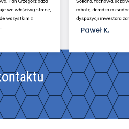
wa, Pan Grzegorz oaza
Solidna, fachowa, uczci
uje we właściwą stronę,
robotę, doradza rozsądn
ede wszystkim z
dyspozycji inwestora zar
.
Paweł K.
kontaktu