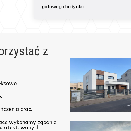
gotowego budynku.
orzystać z
eksowo.
.
ńczenia prac.
race wykonamy zgodnie
iu atestowanych